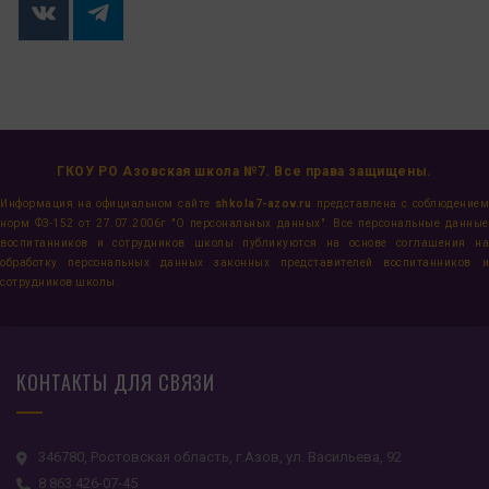
ГКОУ РО Азовская школа №7. Все права защищены.
Информация на официальном сайте
shkola7-azov.ru
представлена с соблюдение
норм ФЗ-152 от 27.07.2006г "О персональных данных". Все персональные данные
воспитанников и сотрудников школы публикуются на основе соглашения на
обработку персональных данных законных представителей воспитанников и
сотрудников школы.
КОНТАКТЫ ДЛЯ СВЯЗИ
346780, Ростовская область, г.Азов, ул. Васильева, 92
8 863 426-07-45