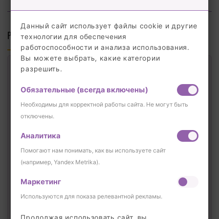
Данный сайт использует файлы cookie и другие
РЕЖИМ И ГРАФИК РАБОТЫ ОУ:
технологии для обеспечения
работоспособности и анализа использования.
Вы можете выбрать, какие категории
Режим работы ГКОУ РО Азовской школы №7:
разрешить.
— пятидневная учебная неделя (суббота,
Обязательные (всегда включены)
воскресенье — выходные дни)
Необходимы для корректной работы сайта. Не могут быть
отключены.
График работы ОУ:
— ул. Васильева, 92: понедельник — пятница с 8:00
Аналитика
до 17:00
— пер.Красноармейского, 63: понедельник —
Помогают нам понимать, как вы используете сайт
пятница с 8:00 до 17:00
(например, Yandex Metrika).
— Кагальницкое шоссе, 1: понедельник — пятница с
Маркетинг
8:30 до 13:30
Используются для показа релевантной рекламы.
В каникулярные дни ОУ работает в
Продолжая использовать сайт, вы