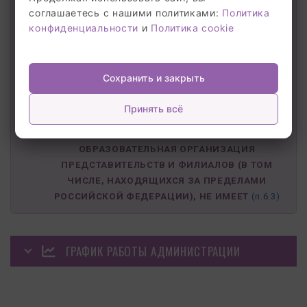
соответствии с графиком работы:
соглашаетесь с нашими политиками:
Политика
понедельник — пятница с 8:00 до 17:00
конфиденциальности
и
Политика cookie
Учреждение является общеобразовательной
организацией с наличием интерната
(круглосуточное пребывание обучающихся) по
Сохранить и закрыть
адресу: ул. Васильева, 92.
Принять всё
___________________________________________
В СООТВЕТСТВИИ С УСТАВОМ
ОБРАЗОВАТЕЛЬНАЯ ОРГАНИЗАЦИЯ
ПРЕДСТАВИТЕЛЬСТВ И ФИЛИАЛОВ (В ТОМ
ЧИСЛЕ, НАХОДЯЩИХСЯ ЗА ПРЕДЕЛАМИ
РОССИЙСКОЙ ФЕДЕРАЦИИ), НЕ ИМЕЕТ
(п.6.3)
ГРАФИК РАБОТЫ АДМИНИСТРАЦИИ