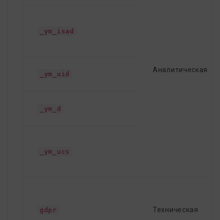
_ym_isad
Аналитическая
_ym_uid
_ym_d
_ym_ucs
Техническая
gdpr