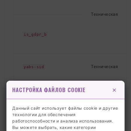
Техническая
is_gdpr_b
Техническая
yabs-sid
i
×
НАСТРОЙКА ФАЙЛОВ COOKIE
yandexuid
Данный сайт использует файлы cookie и другие
Техническая
технологии для обеспечения
работоспособности и анализа использования.
Вы можете выбрать, какие категории
yuidss