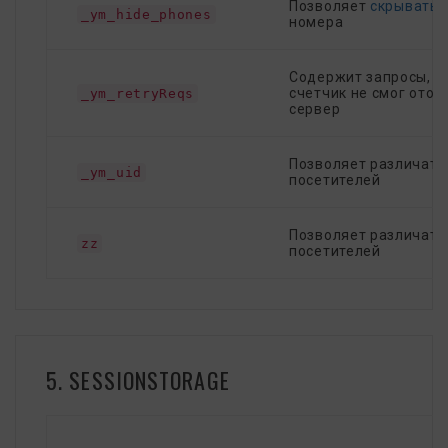
Позволяет
скрывать
т
_ym_hide_phones
номера
Содержит запросы, к
счетчик не смог отос
_ym_retryReqs
сервер
Позволяет различать
_ym_uid
посетителей
Позволяет различать
zz
посетителей
5. SESSIONSTORAGE