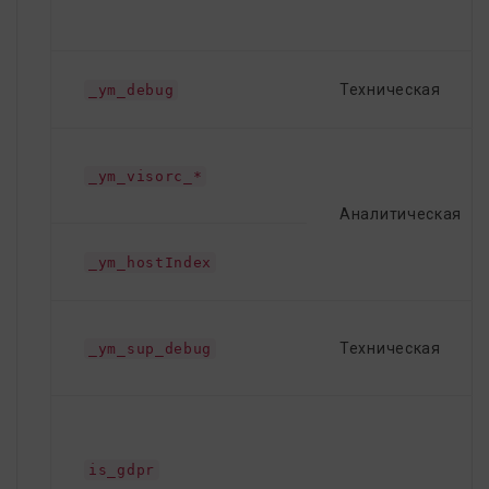
Техническая
_ym_debug
_ym_visorc_*
Аналитическая
_ym_hostIndex
Техническая
_ym_sup_debug
is_gdpr